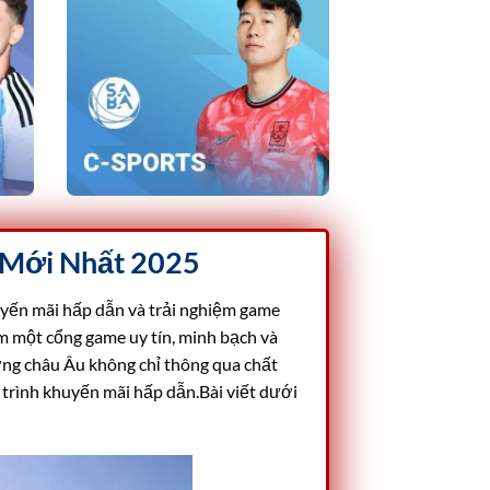
 Mới Nhất 2025
uyến mãi hấp dẫn và trải nghiệm game
ếm một cổng game uy tín, minh bạch và
ờng châu Âu không chỉ thông qua chất
 trình khuyến mãi hấp dẫn.
Bài viết dưới