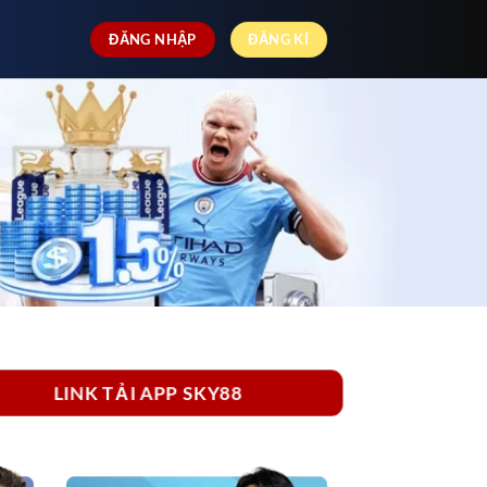
ĐĂNG NHẬP
ĐĂNG KÍ
LINK TẢI APP SKY88