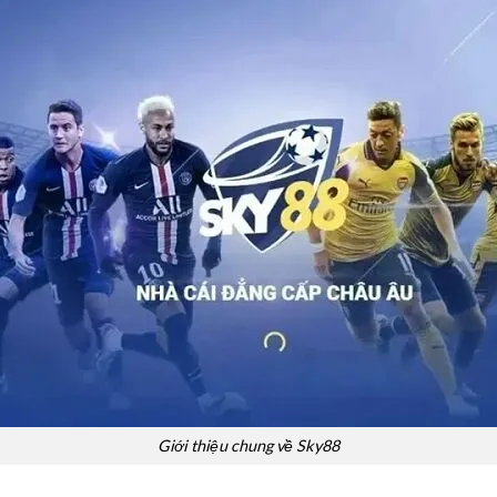
Giới thiệu chung về Sky88