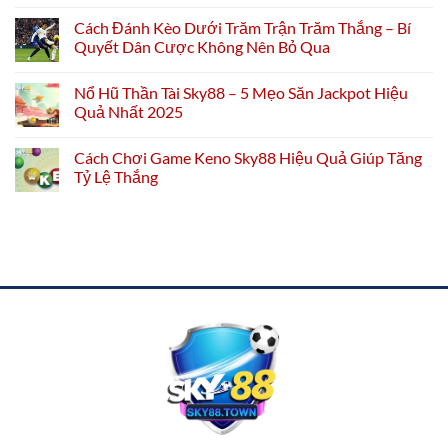
Cách Đánh Kèo Dưới Trăm Trận Trăm Thắng – Bí
Quyết Dân Cược Không Nên Bỏ Qua
Nổ Hũ Thần Tài Sky88 – 5 Mẹo Săn Jackpot Hiệu
Quả Nhất 2025
Cách Chơi Game Keno Sky88 Hiệu Quả Giúp Tăng
Tỷ Lệ Thắng