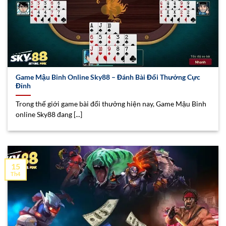
Game Mậu Binh Online Sky88 – Đánh Bài Đổi Thưởng Cực
Đỉnh
Trong thế giới game bài đổi thưởng hiện nay, Game Mậu Binh
online Sky88 đang [...]
15
Th4