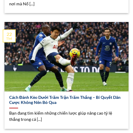
nơi mà Nổ [...]
22
Th4
Cách Đánh Kèo Dưới Trăm Trận Trăm Thắng – Bí Quyết Dân
Cược Không Nên Bỏ Qua
Bạn đang tìm kiếm những chiến lược giúp nâng cao tỷ lệ
thắng trong cá [...]