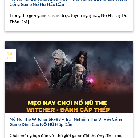
Cổng Game Nổ Hũ Hấp Dẫn
Trong thế giới game casino trực tuyến ngày nay, Nổ Hũ Tây Du
Thần Khí [...]
24
Th4
Nổ Hũ The Witcher Sky88 – Trải Nghiệm Thú Vị Với Cổng
Game Đỉnh Cao NỔ HŨ Hấp Dẫn
Chào mừng bạn đến với thế giới game đổi thưởng đỉnh cao,