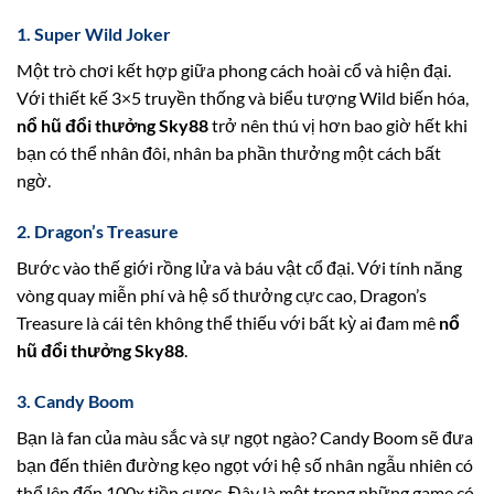
1. Super Wild Joker
Một trò chơi kết hợp giữa phong cách hoài cổ và hiện đại.
Với thiết kế 3×5 truyền thống và biểu tượng Wild biến hóa,
nổ hũ đổi thưởng Sky88
trở nên thú vị hơn bao giờ hết khi
bạn có thể nhân đôi, nhân ba phần thưởng một cách bất
ngờ.
2. Dragon’s Treasure
Bước vào thế giới rồng lửa và báu vật cổ đại. Với tính năng
vòng quay miễn phí và hệ số thưởng cực cao, Dragon’s
Treasure là cái tên không thể thiếu với bất kỳ ai đam mê
nổ
hũ đổi thưởng Sky88
.
3. Candy Boom
Bạn là fan của màu sắc và sự ngọt ngào? Candy Boom sẽ đưa
bạn đến thiên đường kẹo ngọt với hệ số nhân ngẫu nhiên có
thể lên đến 100x tiền cược. Đây là một trong những game có