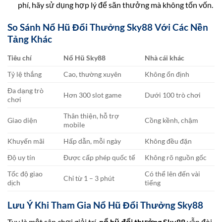
phí, hãy sử dụng hợp lý để săn thưởng mà không tốn vốn.
So Sánh Nổ Hũ Đổi Thưởng Sky88 Với Các Nền
Tảng Khác
Tiêu chí
Nổ Hũ Sky88
Nhà cái khác
Tỷ lệ thắng
Cao, thường xuyên
Không ổn định
Đa dạng trò
Hơn 300 slot game
Dưới 100 trò chơi
chơi
Thân thiện, hỗ trợ
Giao diện
Cồng kềnh, chậm
mobile
Khuyến mãi
Hấp dẫn, mỗi ngày
Không đều đặn
Độ uy tín
Được cấp phép quốc tế
Không rõ nguồn gốc
Tốc độ giao
Có thể lên đến vài
Chỉ từ 1 – 3 phút
dịch
tiếng
Lưu Ý Khi Tham Gia Nổ Hũ Đổi Thưởng Sky88
Tuy là một sân chơi giải trí,
nổ hũ đổi thưởng Sky88
vẫn đòi