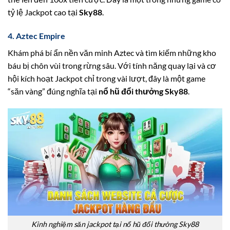
tỷ lệ Jackpot cao tại
Sky88
.
4. Aztec Empire
Khám phá bí ẩn nền văn minh Aztec và tìm kiếm những kho
báu bị chôn vùi trong rừng sâu. Với tính năng quay lại và cơ
hội kích hoạt Jackpot chỉ trong vài lượt, đây là một game
“săn vàng” đúng nghĩa tại
nổ hũ đổi thưởng Sky88
.
Kinh nghiệm săn jackpot tại nổ hũ đổi thưởng Sky88