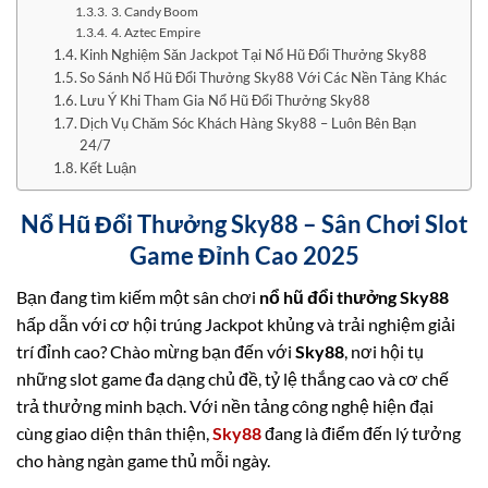
3. Candy Boom
4. Aztec Empire
Kinh Nghiệm Săn Jackpot Tại Nổ Hũ Đổi Thưởng Sky88
So Sánh Nổ Hũ Đổi Thưởng Sky88 Với Các Nền Tảng Khác
Lưu Ý Khi Tham Gia Nổ Hũ Đổi Thưởng Sky88
Dịch Vụ Chăm Sóc Khách Hàng Sky88 – Luôn Bên Bạn
24/7
Kết Luận
Nổ Hũ Đổi Thưởng Sky88 – Sân Chơi Slot
Game Đỉnh Cao 2025
Bạn đang tìm kiếm một sân chơi
nổ hũ đổi thưởng Sky88
hấp dẫn với cơ hội trúng Jackpot khủng và trải nghiệm giải
trí đỉnh cao? Chào mừng bạn đến với
Sky88
, nơi hội tụ
những slot game đa dạng chủ đề, tỷ lệ thắng cao và cơ chế
trả thưởng minh bạch. Với nền tảng công nghệ hiện đại
cùng giao diện thân thiện,
Sky88
đang là điểm đến lý tưởng
cho hàng ngàn game thủ mỗi ngày.