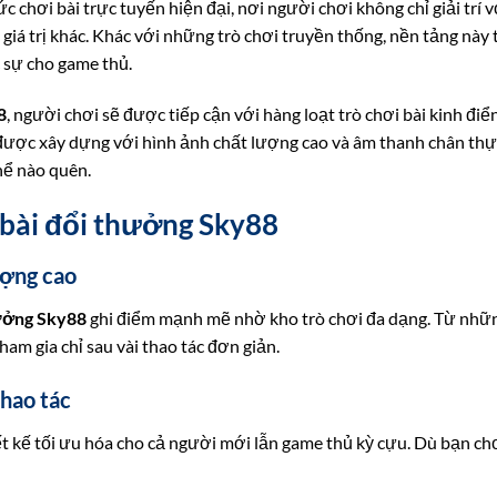
c chơi bài trực tuyến hiện đại, nơi người chơi không chỉ giải trí 
giá trị khác. Khác với những trò chơi truyền thống, nền tảng này
c sự cho game thủ.
8
, người chơi sẽ được tiếp cận với hàng loạt trò chơi bài kinh đi
 được xây dựng với hình ảnh chất lượng cao và âm thanh chân th
hể nào quên.
 bài đổi thưởng Sky88
ượng cao
ưởng Sky88
ghi điểm mạnh mẽ nhờ kho trò chơi đa dạng. Từ nhữn
ham gia chỉ sau vài thao tác đơn giản.
thao tác
 kế tối ưu hóa cho cả người mới lẫn game thủ kỳ cựu. Dù bạn chơi