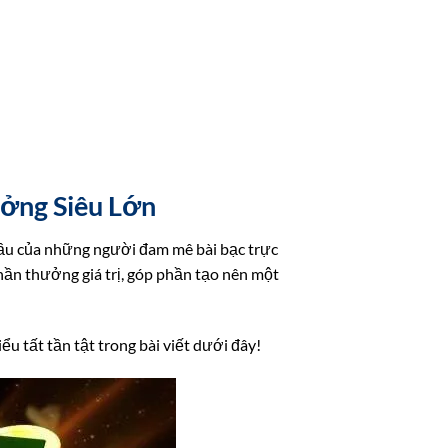
ưởng Siêu Lớn
ầu của những người đam mê bài bạc trực
phần thưởng giá trị, góp phần tạo nên một
u tất tần tật trong bài viết dưới đây!