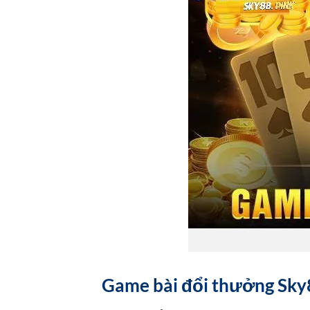
Game bài đổi thưởng Sky8