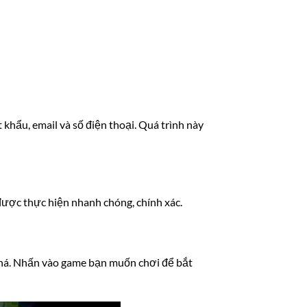
khẩu, email và số điện thoại. Quá trình này
được thực hiện nhanh chóng, chính xác.
 phá. Nhấn vào game bạn muốn chơi để bắt