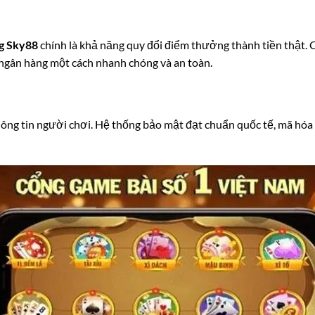
g Sky88
chính là khả năng quy đổi điểm thưởng thành tiền thật. C
n ngân hàng một cách nhanh chóng và an toàn.
hông tin người chơi. Hệ thống bảo mật đạt chuẩn quốc tế, mã hóa 