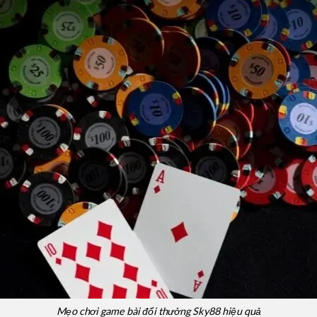
Mẹo chơi game bài đổi thưởng Sky88 hiệu quả