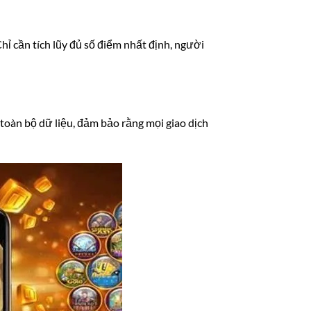
hỉ cần tích lũy đủ số điểm nhất định, người
toàn bộ dữ liệu, đảm bảo rằng mọi giao dịch