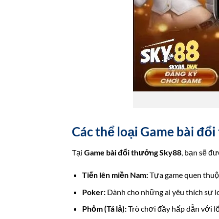
Các thể loại Game bài đổi
Tại
Game bài đổi thưởng Sky88
, bạn sẽ đ
Tiến lên miền Nam:
Tựa game quen thuộc 
Poker:
Dành cho những ai yêu thích sự lo
Phỏm (Tá lả):
Trò chơi đầy hấp dẫn với lố