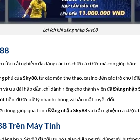
Lợi ích khi đăng nhập Sky88
y88
 cửa trải nghiệm đa dạng các trò chơi cá cược mà còn giúp bạn:
ng phú của
Sky88
, từ các môn thể thao, casino đến các trò chơi đi
à ưu đãi hấp dẫn, chỉ dành riêng cho thành viên đã
Đăng nhập 
út tiền, được xử lý nhanh chóng và bảo mật tuyệt đối.
i dùng, giúp quá trình
Đăng nhập Sky88
và trải nghiệm cá cược t
88 Trên Máy Tính
ễ dàng hơn, Sky88 đã tối ưu hóa giao diện người dùng với hướng