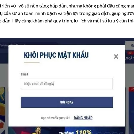
 triển với vô số nền tảng hấp dẫn, nhưng không phải đâu cũng m
tụ của sự an toàn, minh bạch và tiện lợi trong giao dịch, giúp ngườ
dẫn. Hãy cùng khám phá quy trình, lợi ích và một số lưu ý cần th