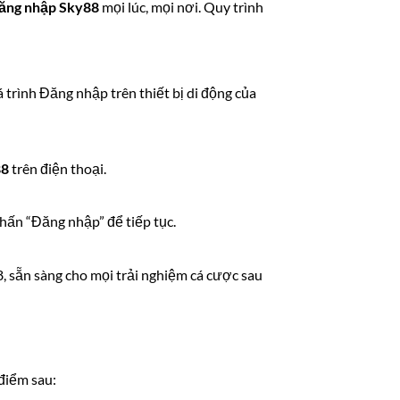
ăng nhập Sky88
mọi lúc, mọi nơi. Quy trình
uá trình Đăng nhập
trên thiết bị di động của
88
trên điện thoại.
hấn “Đăng nhập” để tiếp tục.
, sẵn sàng cho mọi trải nghiệm cá cược sau
 điểm sau: