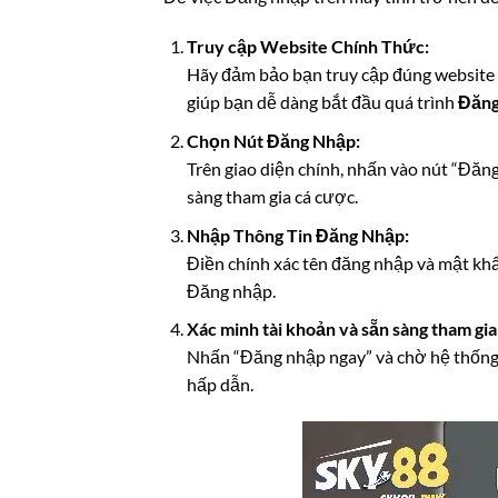
Truy cập Website Chính Thức:
Hãy đảm bảo bạn truy cập đúng website ch
giúp bạn dễ dàng bắt đầu quá trình
Đăng
Chọn Nút Đăng Nhập:
Trên giao diện chính, nhấn vào nút “Đăn
sàng tham gia cá cược.
Nhập Thông Tin Đăng Nhập:
Điền chính xác tên đăng nhập và mật khẩu
Đăng nhập.
Xác minh tài khoản và sẵn sàng tham gia
Nhấn “Đăng nhập ngay” và chờ hệ thống x
hấp dẫn.