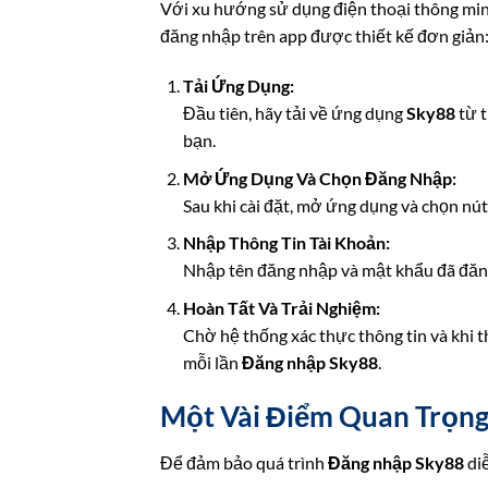
Với xu hướng sử dụng điện thoại thông mi
đăng nhập trên app được thiết kế đơn giản
Tải Ứng Dụng:
Đầu tiên, hãy tải về ứng dụng
Sky88
từ t
bạn.
Mở Ứng Dụng Và Chọn Đăng Nhập:
Sau khi cài đặt, mở ứng dụng và chọn nú
Nhập Thông Tin Tài Khoản:
Nhập tên đăng nhập và mật khẩu đã đăng 
Hoàn Tất Và Trải Nghiệm:
Chờ hệ thống xác thực thông tin và khi 
mỗi lần
Đăng nhập Sky88
.
Một Vài Điểm Quan Trọng
Để đảm bảo quá trình
Đăng nhập Sky88
diễ