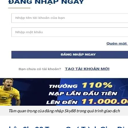
Tầm quan trọng của đăng nhập Sky88 trong quá trình giao dịch