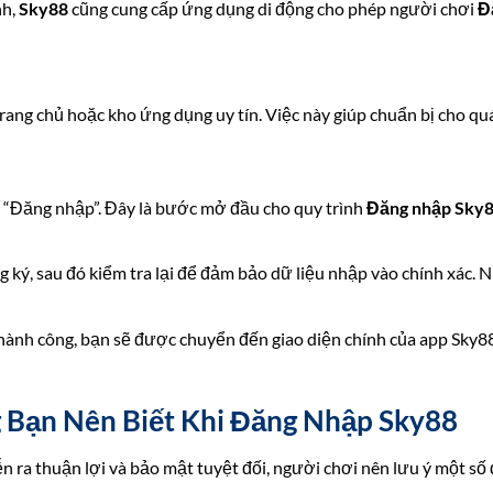
nh,
Sky88
cũng cung cấp ứng dụng di động cho phép người chơi
Đ
:
rang chủ hoặc kho ứng dụng uy tín. Việc này giúp chuẩn bị cho q
t “Đăng nhập”. Đây là bước mở đầu cho quy trình
Đăng nhập Sky
ký, sau đó kiểm tra lại để đảm bảo dữ liệu nhập vào chính xác. N
thành công, bạn sẽ được chuyển đến giao diện chính của app Sky88
 Bạn Nên Biết Khi Đăng Nhập Sky88
n ra thuận lợi và bảo mật tuyệt đối, người chơi nên lưu ý một số