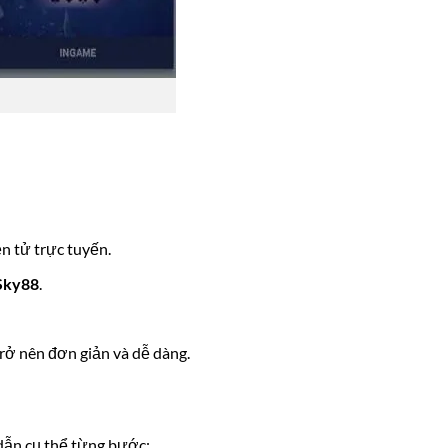
ện tử trực tuyến.
Sky88
.
rở nên đơn giản và dễ dàng.
 dẫn cụ thể từng bước: