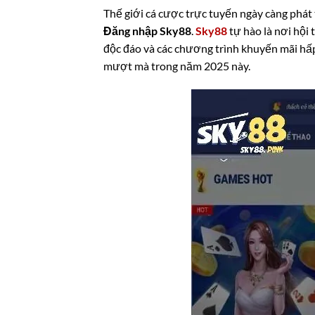
Thế giới cá cược trực tuyến ngày càng phát
Đăng nhập Sky88
.
Sky88
tự hào là nơi hội 
độc đáo và các chương trình khuyến mãi hấp 
mượt mà trong năm 2025 này.