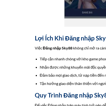
Lợi Ích Khi Đăng nhập Sk
Việc
Đăng nhập Sky88
không chỉ mở ra cánh
Tiếp cận nhanh chóng với kho game pho
Nhận được những khuyến mãi độc quyền v
Đảm bảo mọi giao dịch, từ nạp tiền đến r
Tận hưởng giao diện thân thiện với ngườ
Quy Trình Đăng nhập Sky
Để việc Đăng nhập
trên máy tính trở nên d