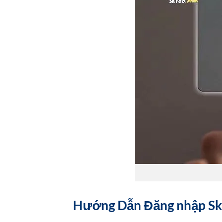
Hướng Dẫn Đăng nhập Sk